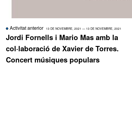
Activitat anterior
13 DE NOVEMBRE, 2021 — 13 DE NOVEMBRE, 2021
Jordi Fornells i Mario Mas amb la
col·laboració de Xavier de Torres.
Concert músiques populars
Dissabte 13 de novembre a les 19:30h al Museu de Sant 
únic de Mario Mas i Jordi Fornells amb la col·laboració e
de Torres.
Entrada lliure fins a completar l'aforament.
El duet presentarà els fruits de les inquietuds creatives que compart
recerca i l'afició entorn els orígens en comú dels ritmes i la lírica po
els cants primitius ibèrics, els toques "a lo barbero" i la tradició tr