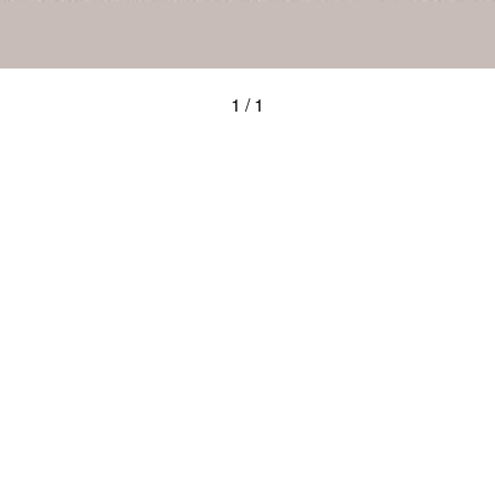
1 / 1
Pol, concert
special de Xavier
eixen a partir de la
pular transatlàntics,
obadoresca. Un