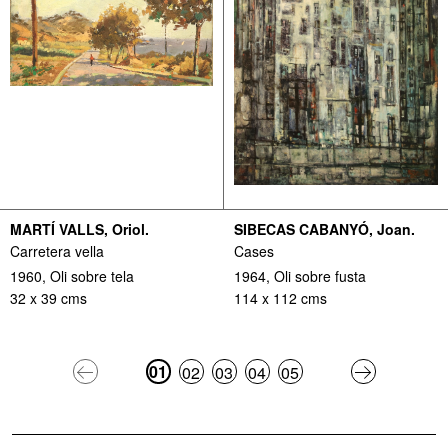
MARTÍ VALLS, Oriol.
SIBECAS CABANYÓ, Joan.
Carretera vella
Cases
1960, Oli sobre tela
1964, Oli sobre fusta
32 x 39 cms
114 x 112 cms
01
02
03
04
05