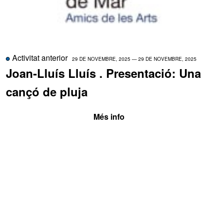
Activitat anterior
29 DE NOVEMBRE, 2025 — 29 DE NOVEMBRE, 2025
Joan-Lluís Lluís . Presentació: Una
cançó de pluja
Més info
Després de guanyar l’Òmnium amb Junil, Joan-Lluís
Lluís torna amb una nova faula moderna com només
les sap escriure ell.
La protagonista d’Una cançó de pluja es diu Ella-
Calla i és l’única de nou orangutans que